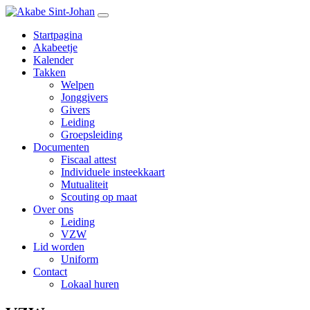
Startpagina
Akabeetje
Kalender
Takken
Welpen
Jonggivers
Givers
Leiding
Groepsleiding
Documenten
Fiscaal attest
Individuele insteekkaart
Mutualiteit
Scouting op maat
Over ons
Leiding
VZW
Lid worden
Uniform
Contact
Lokaal huren