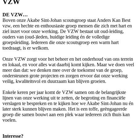
VZW
DE VZW…
Boven onze Akabe Sint-Johan scoutsgroep staat Anders Kan Best
vzw, een hechte en enthousiaste groep mensen die zich met hart en
ziel inzet voor onze werking. De VZW bestaat uit oud-leiding,
ouders van (oud-)leden, huidige leiding én de volledige
groepsleiding. Iedereen die onze scoutsgroep een warm hart
toedraagt, is er welkom.
Onze VZW zorgt voor het beheer en het onderhoud van ons terrein
en lokaal, en voor alles wat daarbij komt kijken. Maar we doen veel
meer dan dat: we denken mee over de toekomst van de groep,
ondersteunen grote projecten en zorgen ervoor dat onze werking
veilig, kwaliteitsvol en duurzaam kan blijven groeien.
Enkele keren per jaar komt de VZW samen om de belangrijkste
lijnen van onze werking uit te zetten, de begroting en financiële
verslagen te bespreken en te kijken hoe we Akabe Sint-Johan nu én
later sterk kunnen blijven maken. Het is een toffe, geëngageerde
groep die samen bouwt aan een plek waar iedereen zich thuis kan
voelen.
Interesse?